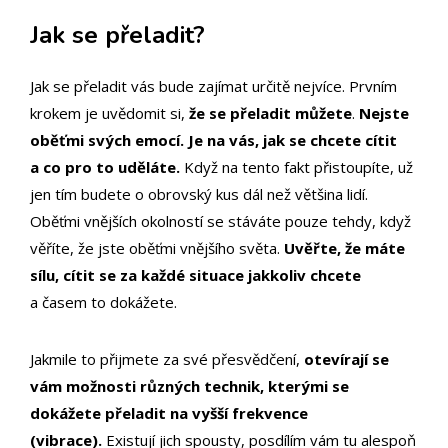
Jak se přeladit?
Jak se přeladit vás bude zajímat určitě nejvíce. Prvním
krokem je uvědomit si,
že se přeladit můžete
.
Nejste
oběťmi svých emocí. Je na vás, jak se chcete cítit
a co pro to uděláte.
Když na tento fakt přistoupíte, už
jen tím budete o obrovský kus dál než většina lidí.
Oběťmi vnějších okolností se stáváte pouze tehdy, když
věříte, že jste oběťmi vnějšího světa.
Uvěřte, že máte
sílu, cítit se za každé situace jakkoliv chcete
a časem to dokážete.
Jakmile to přijmete za své přesvědčení,
otevírají se
vám možnosti různých technik, kterými se
dokážete přeladit na vyšší frekvence
(vibrace).
Existují jich spousty, posdílím vám tu alespoň