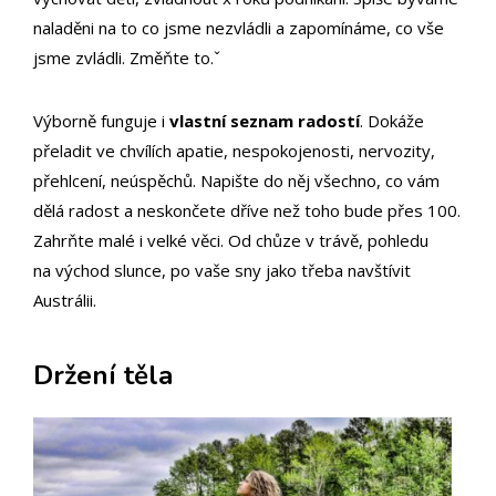
naladěni na to co jsme nezvládli a zapomínáme, co vše
jsme zvládli. Změňte to.ˇ
Výborně funguje i
vlastní seznam radostí
. Dokáže
přeladit ve chvílích apatie, nespokojenosti, nervozity,
přehlcení, neúspěchů. Napište do něj všechno, co vám
dělá radost a neskončete dříve než toho bude přes 100.
Zahrňte malé i velké věci. Od chůze v trávě, pohledu
na východ slunce, po vaše sny jako třeba navštívit
Austrálii.
Držení těla