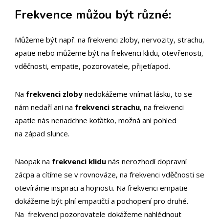
Frekvence můžou být různé
:
Můžeme být např. na frekvenci zloby, nervozity, strachu,
apatie nebo můžeme být na frekvenci klidu, otevřenosti,
vděčnosti, empatie, pozorovatele, přijetíapod.
Na
frekvenci zloby
nedokážeme vnímat lásku, to se
nám nedaří ani na
frekvenci strachu
, na frekvenci
apatie nás nenadchne koťátko, možná ani pohled
na západ slunce.
Naopak na
frekvenci klidu
nás nerozhodí dopravní
zácpa a cítíme se v rovnováze, na frekvenci vděčnosti se
otevíráme inspiraci a hojnosti. Na frekvenci empatie
dokážeme být plní empatičtí a pochopení pro druhé.
Na frekvenci pozorovatele dokážeme nahlédnout