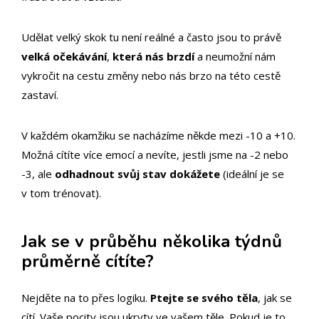
Udělat velký skok tu není reálné a často jsou to právě
velká očekávání
,
která nás brzdí
a neumožní nám
vykročit na cestu změny nebo nás brzo na této cestě
zastaví.
V každém okamžiku se nacházíme někde mezi -10 a +10.
Možná cítíte více emocí a nevíte, jestli jsme na -2 nebo
-3, ale
odhadnout svůj stav dokážete
(ideální je se
v tom trénovat).
Jak se v průběhu několika týdnů
průměrně cítíte?
Nejděte na to přes logiku.
Ptejte se svého těla
, jak se
cítí. Vaše pocity jsou ukryty ve vašem těle. Pokud je to