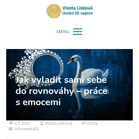
MENU
Jak vyladit sami sebe
do rovnováhy – práce
s emocemi
6.1. 2023
Vlasta Lisková
5923x
0 Komentářů