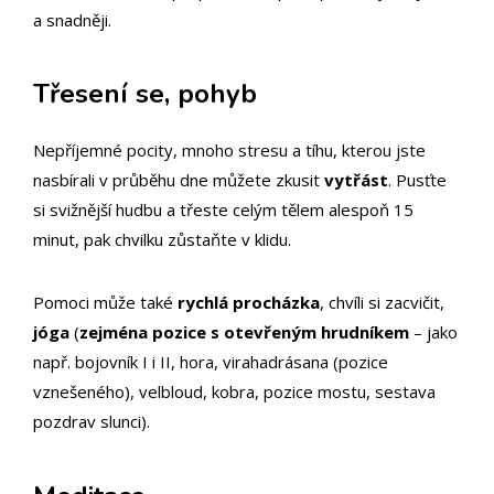
a snadněji.
Třesení se, pohyb
Nepříjemné pocity, mnoho stresu a tíhu, kterou jste
nasbírali v průběhu dne můžete zkusit
vytřást
. Pusťte
si svižnější hudbu a třeste celým tělem alespoň 15
minut, pak chvilku zůstaňte v klidu.
Pomoci může také
rychlá procházka
, chvíli si zacvičit,
jóga
(
zejména pozice s otevřeným hrudníkem
– jako
např. bojovník I i II, hora, virahadrásana (pozice
vznešeného), velbloud, kobra, pozice mostu, sestava
pozdrav slunci).