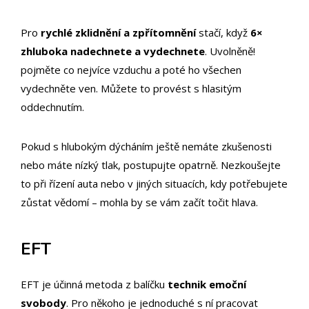
Pro
rychlé zklidnění
a zpřítomnění
stačí, když
6×
zhluboka nadechnete a vydechnete
. Uvolněně!
pojměte co nejvíce vzduchu a poté ho všechen
vydechněte ven. Můžete to provést s hlasitým
oddechnutím.
Pokud s hlubokým dýcháním ještě nemáte zkušenosti
nebo máte nízký tlak, postupujte opatrně. Nezkoušejte
to při řízení auta nebo v jiných situacích, kdy potřebujete
zůstat vědomí – mohla by se vám začít točit hlava.
EFT
EFT je účinná metoda z balíčku
technik emoční
svobody
. Pro někoho je jednoduché s ní pracovat