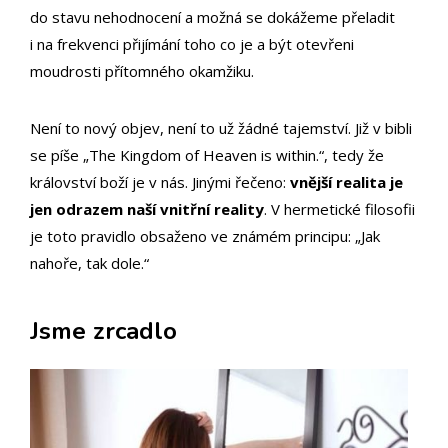
do stavu nehodnocení a možná se dokážeme přeladit
i na frekvenci přijímání toho co je a být otevřeni
moudrosti přítomného okamžiku.
Není to nový objev, není to už žádné tajemství. Již v bibli
se píše „The Kingdom of Heaven is within.“, tedy že
království boží je v nás. Jinými řečeno:
vnější realita je
jen odrazem naší vnitřní reality
. V hermetické filosofii
je toto pravidlo obsaženo ve známém principu: „Jak
nahoře, tak dole.“
Jsme zrcadlo