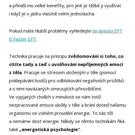
a přináší mu velké benefity, pro jiné je těžké ji využívat
i když je v jádru vlastně velmi jednoduchá.
Pokud máte hlubší problémy vyhledejte
terapeuta EFT
či Faster EFT
.
Technika pracuje na principu
zvědomování si toho, co
cítíte tady a teď
a
uvolňování nepříjemných emocí
z těla
. Pracuje se stresem uloženým v těle (pomocí
poklepávání bodů) pro odblokování negativních prožitků
a s nimi navázaných omezujících přesvědčení.
Ve vypjatých chvílích v minulosti se nám totiž
nezpracované emoce uložily v těle a brání doteď našemu
organismu ve volném proudění energie. To nás tíží
a nemáme dost energie. Někdy se těmto technikám říká
také
„energetická psychologie“
.