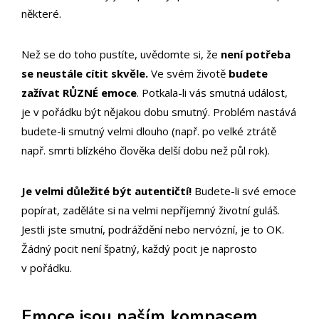
některé.
Než se do toho pustíte, uvědomte si, že
není potřeba
se neustále cítit skvěle.
Ve svém životě
budete
zažívat RŮZNÉ emoce
. Potkala-li vás smutná událost,
je v pořádku být nějakou dobu smutný. Problém nastává
budete-li smutný velmi dlouho (např. po velké ztrátě
např. smrti blízkého člověka delší dobu než půl rok).
Je velmi důležité být autentičtí!
Budete-li své emoce
popírat, zaděláte si na velmi nepříjemný životní guláš.
Jestli jste smutní, podráždění nebo nervózní, je to OK.
Žádný pocit není špatný, každý pocit je naprosto
v pořádku.
Emoce jsou naším kompasem