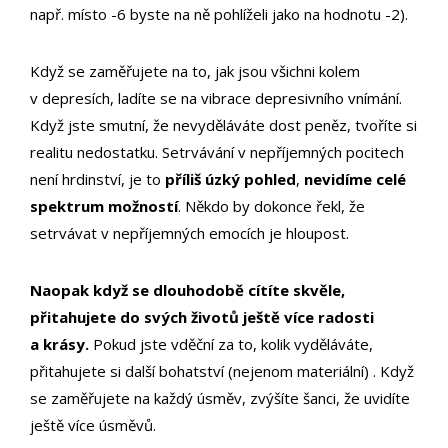
např. místo -6 byste na ně pohlíželi jako na hodnotu -2).
Když se zaměřujete na to, jak jsou všichni kolem
v depresích, ladíte se na vibrace depresivního vnímání.
Když jste smutní, že nevyděláváte dost peněz, tvoříte si
realitu nedostatku. Setrvávání v nepříjemných pocitech
není hrdinství, je to
příliš úzký pohled
,
nevidíme celé
spektrum možností
. Někdo by dokonce řekl, že
setrvávat v nepříjemných emocích je hloupost.
Naopak když se dlouhodobě cítíte skvěle,
přitahujete do svých životů ještě více radosti
a krásy.
Pokud jste vděční za to, kolik vyděláváte,
přitahujete si další bohatství (nejenom materiální) . Když
se zaměřujete na každý úsměv, zvýšíte šanci, že uvidíte
ještě více úsměvů.