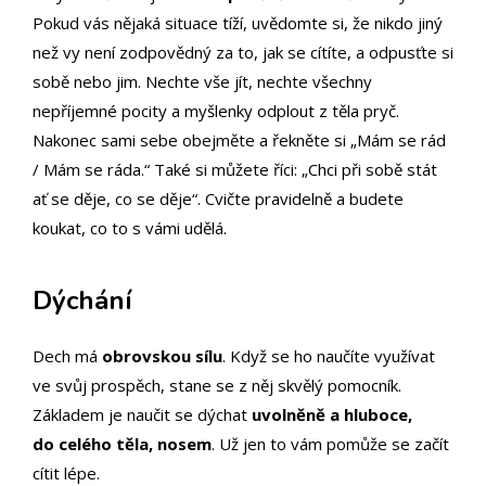
Pokud vás nějaká situace tíží, uvědomte si, že nikdo jiný
než vy není zodpovědný za to, jak se cítíte, a odpusťte si
sobě nebo jim. Nechte vše jít, nechte všechny
nepříjemné pocity a myšlenky odplout z těla pryč.
Nakonec sami sebe obejměte a řekněte si „Mám se rád
/ Mám se ráda.“ Také si můžete říci: „Chci při sobě stát
ať se děje, co se děje“. Cvičte pravidelně a budete
koukat, co to s vámi udělá.
Dýchání
Dech má
obrovskou sílu
. Když se ho naučíte využívat
ve svůj prospěch, stane se z něj skvělý pomocník.
Základem je naučit se dýchat
uvolněně a hluboce,
do celého těla, nosem
. Už jen to vám pomůže se začít
cítit lépe.