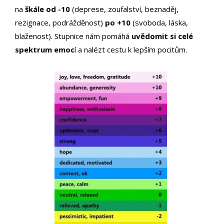
na
škále od -10
(deprese, zoufalství, beznaděj,
rezignace, podrážděnost)
po +10
(svoboda, láska,
blaženost). Stupnice nám pomáhá
uvědomit si celé
spektrum emoc
í a nalézt cestu k lepším pocitům.