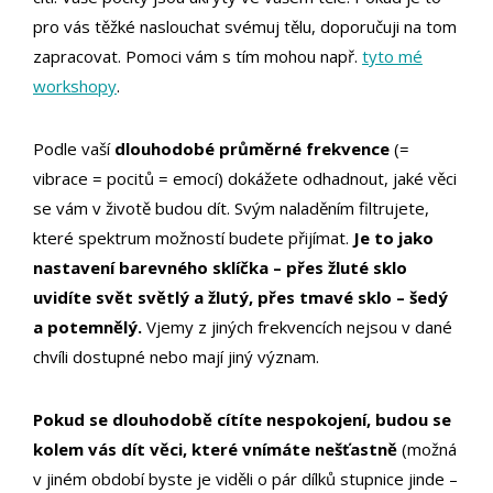
pro vás těžké naslouchat svémuj tělu, doporučuji na tom
zapracovat. Pomoci vám s tím mohou např.
tyto mé
workshopy
.
Podle vaší
dlouhodobé průměrné frekvence
(=
vibrace = pocitů = emocí) dokážete odhadnout, jaké věci
se vám v životě budou dít. Svým naladěním filtrujete,
které spektrum možností budete přijímat.
Je to jako
nastavení barevného sklíčka – přes žluté sklo
uvidíte svět světlý a žlutý, přes tmavé sklo – šedý
a potemnělý.
Vjemy z jiných frekvencích nejsou v dané
chvíli dostupné nebo mají jiný význam.
Pokud se dlouhodobě cítíte nespokojení, budou se
kolem vás dít věci, které vnímáte nešťastně
(možná
v jiném období byste je viděli o pár dílků stupnice jinde –