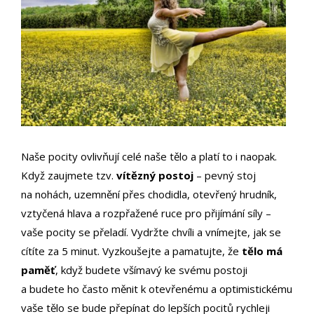
Naše pocity ovlivňují celé naše tělo a platí to i naopak.
Když zaujmete tzv.
vítězný postoj
– pevný stoj
na nohách, uzemnění přes chodidla, otevřený hrudník,
vztyčená hlava a rozpřažené ruce pro přijímání síly –
vaše pocity se přeladí. Vydržte chvíli a vnímejte, jak se
cítíte za 5 minut. Vyzkoušejte a pamatujte, že
tělo má
paměť
, když budete všímavý ke svému postoji
a budete ho často měnit k otevřenému a optimistickému
vaše tělo se bude přepínat do lepších pocitů rychleji