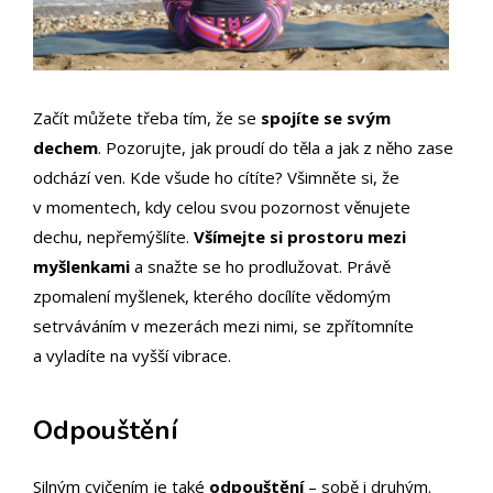
Začít můžete třeba tím, že se
spojíte se svým
dechem
. Pozorujte, jak proudí do těla a jak z něho zase
odchází ven. Kde všude ho cítíte? Všimněte si, že
v momentech, kdy celou svou pozornost věnujete
dechu, nepřemýšlíte.
Všímejte si prostoru mezi
myšlenkami
a snažte se ho prodlužovat. Právě
zpomalení myšlenek, kterého docílíte vědomým
setrváváním v mezerách mezi nimi, se zpřítomníte
a vyladíte na vyšší vibrace.
Odpouštění
Silným cvičením je také
odpouštění
– sobě i druhým.