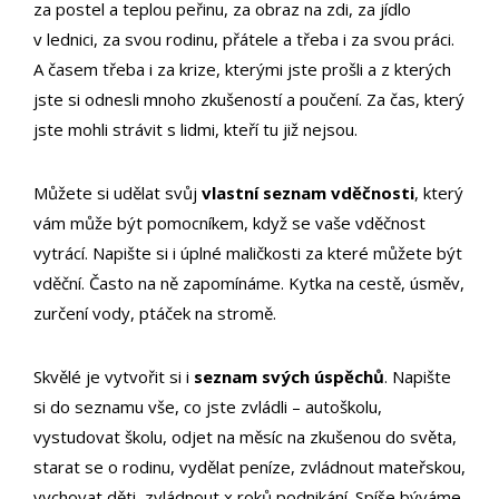
za postel a teplou peřinu, za obraz na zdi, za jídlo
v lednici, za svou rodinu, přátele a třeba i za svou práci.
A časem třeba i za krize, kterými jste prošli a z kterých
jste si odnesli mnoho zkušeností a poučení. Za čas, který
jste mohli strávit s lidmi, kteří tu již nejsou.
Můžete si udělat svůj
vlastní seznam vděčnosti
, který
vám může být pomocníkem, když se vaše vděčnost
vytrácí. Napište si i úplné maličkosti za které můžete být
vděční. Často na ně zapomínáme. Kytka na cestě, úsměv,
zurčení vody, ptáček na stromě.
Skvělé je vytvořit si i
seznam svých úspěchů
. Napište
si do seznamu vše, co jste zvládli – autoškolu,
vystudovat školu, odjet na měsíc na zkušenou do světa,
starat se o rodinu, vydělat peníze, zvládnout mateřskou,
vychovat děti, zvládnout x roků podnikání. Spíše býváme