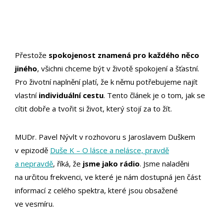
Přestože
spokojenost znamená pro každého něco
jiného
, všichni chceme být v životě spokojení a šťastní.
Pro životní naplnění platí, že k němu potřebujeme najít
vlastní
individuální cestu
. Tento článek je o tom, jak se
cítit dobře a tvořit si život, který stojí za to žít.
MUDr. Pavel Nývlt v rozhovoru s Jaroslavem Duškem
v epizodě
Duše K – O lásce a nelásce, pravdě
a nepravdě
, říká, že
jsme jako rádio
. Jsme naladěni
na určitou frekvenci, ve které je nám dostupná jen část
informací z celého spektra, které jsou obsažené
ve vesmíru.