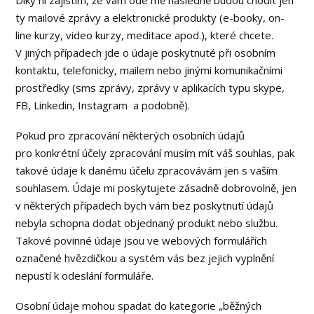
Díky ní zajistím, že vám ode mě následně budou chodit jen
ty mailové zprávy a elektronické produkty (e-booky, on-
line kurzy, video kurzy, meditace apod.), které chcete.
V jiných případech jde o údaje poskytnuté při osobním
kontaktu, telefonicky, mailem nebo jinými komunikačními
prostředky (sms zprávy, zprávy v aplikacích typu skype,
FB, Linkedin, Instagram a podobně).
Pokud pro zpracování některých osobních údajů
pro konkrétní účely zpracování musím mít váš souhlas, pak
takové údaje k danému účelu zpracovávám jen s vaším
souhlasem. Údaje mi poskytujete zásadně dobrovolně, jen
v některých případech bych vám bez poskytnutí údajů
nebyla schopna dodat objednaný produkt nebo službu.
Takové povinné údaje jsou ve webových formulářích
označené hvězdičkou a systém vás bez jejich vyplnění
nepustí k odeslání formuláře.
Osobní údaje mohou spadat do kategorie „běžných