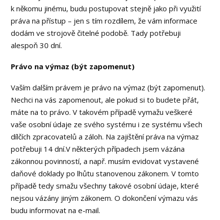
k někomu jinému, budu postupovat stejně jako při využití
práva na přístup – jen s tím rozdílem, že vám informace
dodám ve strojově čitelné podobě. Tady potřebuji
alespoň 30 dní.
Právo na výmaz (být zapomenut)
Vaším dalším právem je právo na výmaz (být zapomenut).
Nechci na vás zapomenout, ale pokud si to budete přát,
máte na to právo. V takovém případě vymažu veškeré
vaše osobní údaje ze svého systému i ze systému všech
dílčích zpracovatelů a záloh. Na zajištění práva na výmaz
potřebuji 14 dní.V některých případech jsem vázána
zákonnou povinností, a např. musím evidovat vystavené
daňové doklady po lhůtu stanovenou zákonem. V tomto
případě tedy smažu všechny takové osobní údaje, které
nejsou vázány jiným zákonem. O dokončení výmazu vás
budu informovat na e-mail.