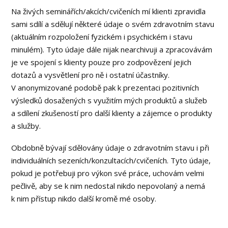
Na živých seminářích/akcích/cvičeních mí klienti zpravidla
sami sdílí a sdělují některé údaje o svém zdravotním stavu
(aktuálním rozpoložení fyzickém i psychickém i stavu
minulém). Tyto údaje dále nijak nearchivuji a zpracovávám
je ve spojení s klienty pouze pro zodpovězení jejich
dotazů a vysvětlení pro ně i ostatní účastníky.
V anonymizované podobě pak k prezentaci pozitivních
výsledků dosažených s využitím mých produktů a služeb
a sdílení zkušeností pro další klienty a zájemce o produkty
a služby.
Obdobně bývají sdělovány údaje o zdravotním stavu i při
individuálních sezeních/konzultacích/cvičeních. Tyto údaje,
pokud je potřebuji pro výkon své práce, uchovám velmi
pečlivě, aby se k nim nedostal nikdo nepovolaný a nemá
k nim přístup nikdo další kromě mé osoby.