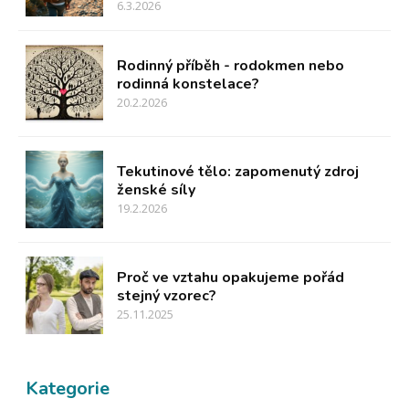
6.3.2026
Rodinný příběh - rodokmen nebo
rodinná konstelace?
20.2.2026
Tekutinové tělo: zapomenutý zdroj
ženské síly
19.2.2026
Proč ve vztahu opakujeme pořád
stejný vzorec?
25.11.2025
Kategorie