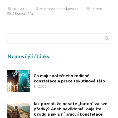
10.9. 2019
vlasta@vlastaliskova.cz
15055x
0
Komentářů
Nejnovější články
Co mají společného rodinné
konstelace a praxe tekutinové tělo
8.4.2026
Jak poznat, že nesete „batoh“ za své
předky? Aneb nevědomá loajalita
k rodu a jak s ní pracují konstelace