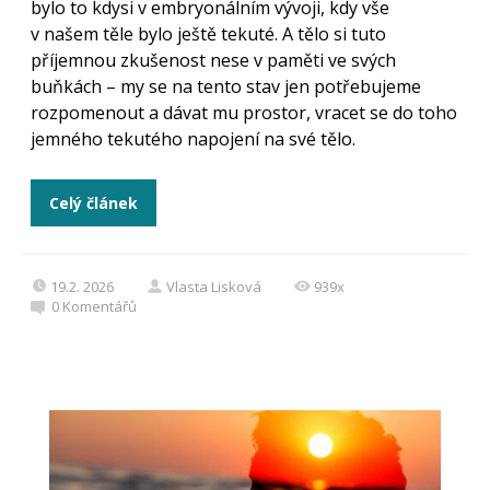
bylo to kdysi v embryonálním vývoji, kdy vše
v našem těle bylo ještě tekuté. A tělo si tuto
příjemnou zkušenost nese v paměti ve svých
buňkách – my se na tento stav jen potřebujeme
rozpomenout a dávat mu prostor, vracet se do toho
jemného tekutého napojení na své tělo.
Celý článek
19.2. 2026
Vlasta Lisková
939x
0
Komentářů