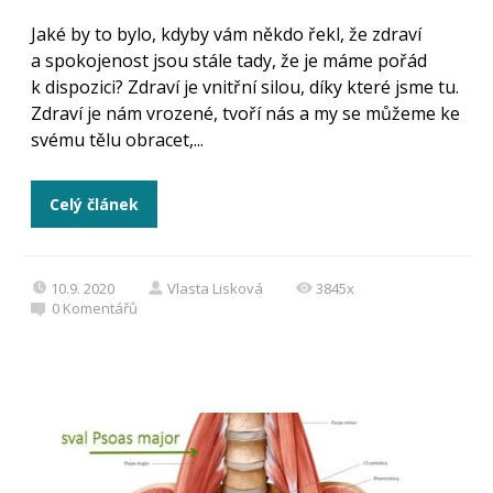
Jaké by to bylo, kdyby vám někdo řekl, že zdraví
a spokojenost jsou stále tady, že je máme pořád
k dispozici? Zdraví je vnitřní silou, díky které jsme tu.
Zdraví je nám vrozené, tvoří nás a my se můžeme ke
svému tělu obracet,...
Celý článek
10.9. 2020
Vlasta Lisková
3845x
0
Komentářů