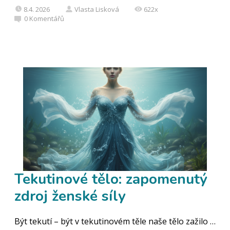
8.4. 2026
Vlasta Lisková
622x
0
Komentářů
Tekutinové tělo: zapomenutý
zdroj ženské síly
Být tekutí – být v tekutinovém těle naše tělo zažilo …