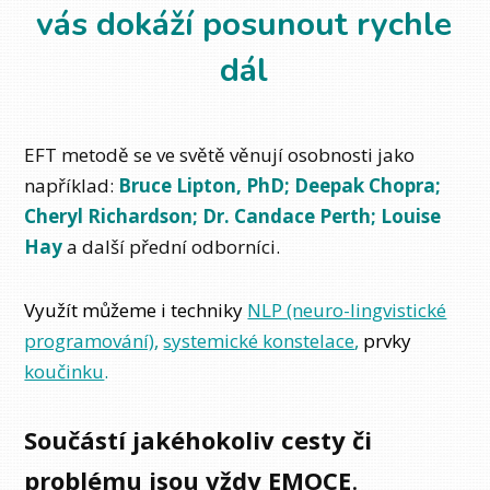
vás dokáží
posunout rychle
dál
EFT metodě se ve světě věnují osobnosti jako
například:
Bruce Lipton, PhD; Deepak Chopra;
Cheryl Richardson; Dr. Candace Perth; Louise
Hay
a další přední odborníci.
Využít můžeme i techniky
NLP (neuro-lingvistické
programování)
,
systemické konstelace
,
prvky
koučinku
.
Součástí jakéhokoliv cesty či
problému jsou vždy EMOCE
.