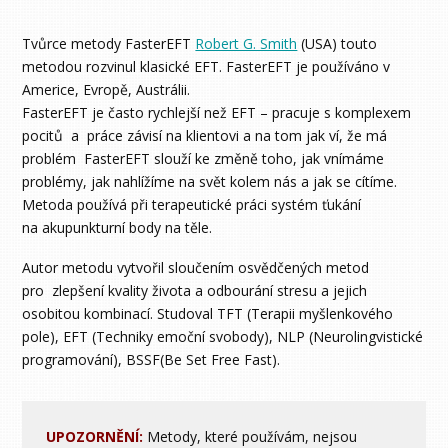
Tvůrce metody FasterEFT
Robert G. Smith
(USA) touto
metodou rozvinul klasické EFT. FasterEFT je používáno v
Americe, Evropě, Austrálii.
FasterEFT je často rychlejší než EFT – pracuje s komplexem
pocitů a práce závisí na klientovi a na tom jak ví, že má
problém FasterEFT slouží ke změně toho, jak vnímáme
problémy, jak nahlížíme na svět kolem nás a jak se cítíme.
Metoda používá při terapeutické práci systém ťukání
na akupunkturní body na těle.
Autor metodu vytvořil sloučením osvědčených metod
pro zlepšení kvality života a odbourání stresu a jejich
osobitou kombinací. Studoval TFT (Terapii myšlenkového
pole), EFT (Techniky emoční svobody), NLP (Neurolingvistické
programování), BSSF(Be Set Free Fast).
UPOZORNĚNÍ:
Metody, které používám, nejsou