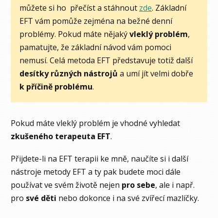
můžete si ho přečíst a stáhnout
zde
. Základní
EFT vám pomůže zejména na bežné denní
problémy. Pokud máte nějaký
vleklý problém
,
pamatujte, že základní návod vám pomoci
nemusí. Celá metoda EFT představuje totiž další
desítky různých nástrojů
a umí jít velmi dobře
k příčině problému
.
Pokud máte vleklý problém je vhodné vyhledat
zkušeného terapeuta EFT
.
Přijdete-li na EFT terapii ke mně, naučíte si i další
nástroje metody EFT a ty pak budete moci dále
používat ve svém životě nejen
pro sebe
, ale i např.
pro
své děti
nebo dokonce i na své zvířecí mazlíčky.