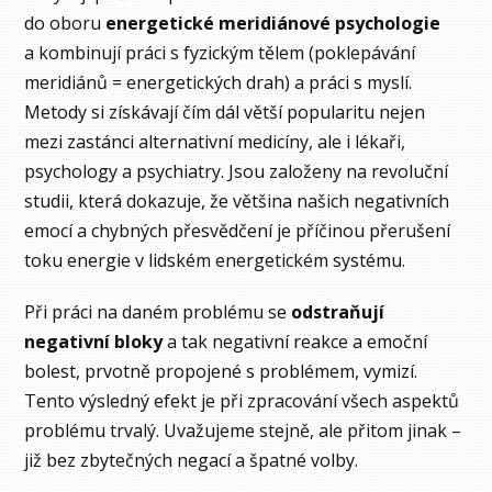
do oboru
energetické meridiánové psychologie
a kombinují práci s fyzickým tělem (poklepávání
meridiánů = energetických drah) a práci s myslí.
Metody si získávají čím dál větší popularitu nejen
mezi zastánci alternativní medicíny, ale i lékaři,
psychology a psychiatry. Jsou založeny na revoluční
studii, která dokazuje, že většina našich negativních
emocí a chybných přesvědčení je příčinou přerušení
toku energie v lidském energetickém systému.
Při práci na daném problému se
odstraňují
negativní bloky
a tak negativní reakce a emoční
bolest, prvotně propojené s problémem, vymizí.
Tento výsledný efekt je při zpracování všech aspektů
problému trvalý. Uvažujeme stejně, ale přitom jinak –
již bez zbytečných negací a špatné volby.