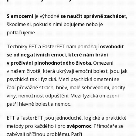
S emocemi
je výhodné
se naučit správně zacháze
t,
škodíme si, pokud s nimi bojujeme nebo je
potlačujeme.
Techniky EFT a FasterEFT nám pomáhají
osvobodit
se od negativních emocí
,
které nám brání
v prožívání plnohodnotného života
. Omezení
v našem životě, která ukrývají emoční bolest, jsou jak
psychická tak i fyzická. Mezi psychická omezení se
řadí převážně strach, hněv, malé sebevědomí, pocity
viny, nemožnost odpuštění. Mezi fyzická omezení
patří hlavně bolest a nemoc.
EFT a FasterEFT jsou jednoduché, logické a praktické
metody pro každého i pro
svépomoc
. Přímočaře se
zabývají příčinou problému. Patří