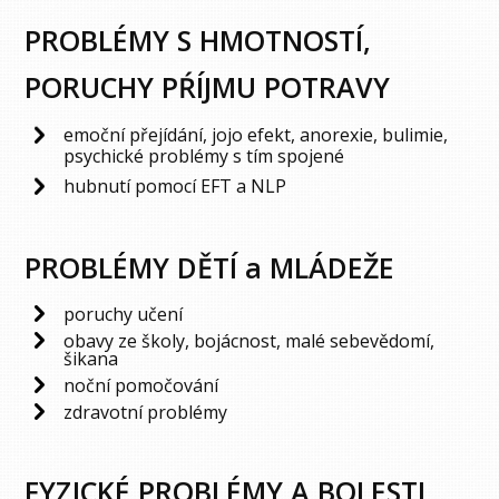
PROBLÉMY S HMOTNOSTÍ,
PORUCHY PŔÍJMU POTRAVY
emoční přejídání, jojo efekt, anorexie, bulimie,
psychické problémy s tím spojené
hubnutí pomocí EFT a NLP
PROBLÉMY DĚTÍ a MLÁDEŽE
poruchy učení
obavy ze školy, bojácnost, malé sebevědomí,
šikana
noční pomočování
zdravotní problémy
FYZICKÉ PROBLÉMY A BOLESTI