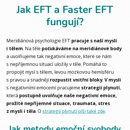
Jak EFT a Faster EFT
fungují?
Meridiánová psychologie EFT
pracuje s naší myslí
i tělem
. Na těle
poťukáváme na meridiánové body
a uvolňujeme tak negativní emoce, které se nám
s nepříjemnou situací uložily v těle. Pomáhá to
propojit mysl s tělem, levou mozkovou hemisféru
s pravou a snadněji
rozpustit vnitřní bloky
.
V mysli
s negativními emocemi pracujeme
strategií plynutí
,
která
postupně uvolňuje naše negativní emoce,
prožité nepříjemné situace, traumata, stres
z mysli i těla
. O
strategii plynutí píši také zde
.
Jak metody emoční svobody