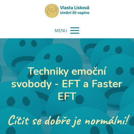
MENU
Techniky emoční
svobody - EFT a Faster
EFT
Cítit se dobře je normální!