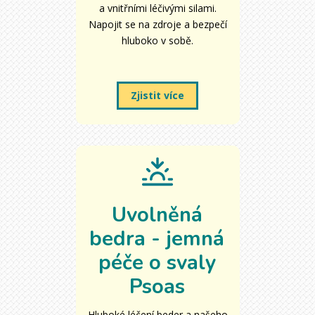
a vnitřními léčivými silami.
Napojit se na zdroje a bezpečí
hluboko v sobě.
Zjistit více
Uvolněná
bedra - jemná
péče o svaly
Psoas
Hluboké léčení beder a našeho