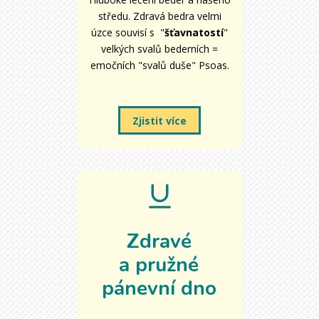
středu. Zdravá bedra velmi
úzce souvisí s "
šťavnatostí
"
velkých svalů bederních =
emočních "svalů duše" Psoas.
Zjistit více
Zdravé
a pružné
pánevní dno