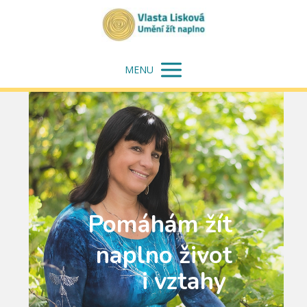
MENU
Pomáhám žít
naplno život
i vztahy