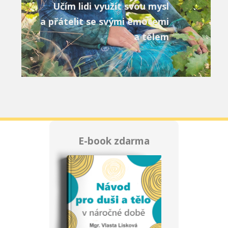
Učím lidi využít svou mysl
a přátelit se svými emocemi
a tělem
E-book zdarma