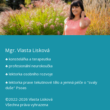
Mgr. Vlasta Lisková
♣ konstelářka a terapeutka
♣ profesionální neurokoučka
♣ lektorka osobního rozvoje
♣ lektorka praxe tekutinové tělo a jemná péče o "svaly
duše" Psoas
©2022-2026 Vlasta Lisková
Všechna práva vyhrazena