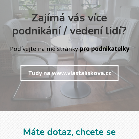
Zajímá vás více
podnikání / vedení lidí?
Podívejte na mé stránky
pro podnikatelky
Tudy na www.vlastaliskova.cz
Máte dotaz, chcete se