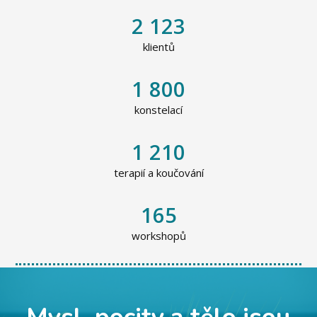
2 123
klientů
1 800
konstelací
1 210
terapií a koučování
165
workshopů