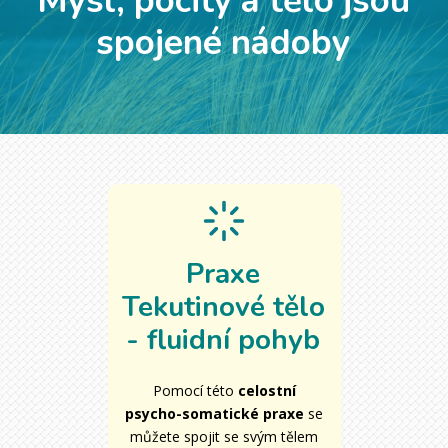
Mysl, pocity a tělo jsou
spojené nádoby
Praxe
Tekutinové tělo
- fluidní pohyb
Pomocí této
celostní
psycho-somatické praxe
se
můžete spojit se svým tělem