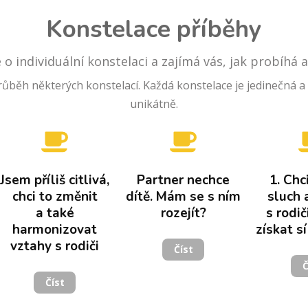
Konstelace příběhy
 o individuální konstelaci a zajímá vás, jak probíhá 
růběh některých konstelací. Každá konstelace je jedinečná a v
unikátně.
Jsem příliš citlivá,
Partner nechce
1. Chc
chci to změnit
dítě. Mám se s ním
sluch 
a také
rozejít?
s rodič
harmonizovat
získat s
vztahy s rodiči
Číst
Č
Číst