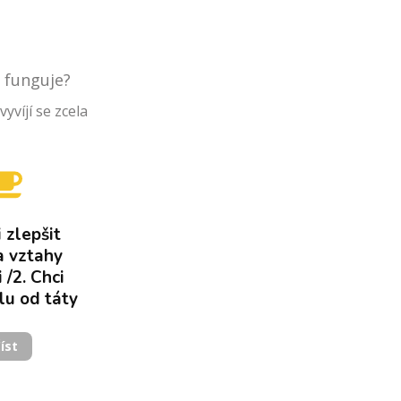
a funguje?
yvíjí se zcela
i zlepšit
a vztahy
i /2. Chci
ílu od táty
íst