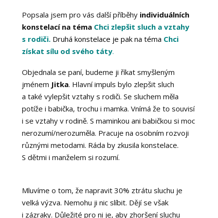
Popsala jsem pro vás další příběhy
individuálních
konstelací na téma
Chci zlepšit sluch a vztahy
s rodiči.
Druhá konstelace je pak na téma
Chci
získat sílu od svého táty
.
Objednala se paní, budeme ji říkat smyšleným
jménem
Jitka
. Hlavní impuls bylo zlepšit sluch
a také vylepšit vztahy s rodiči. Se sluchem měla
potíže i babička, trochu i mamka. Vnímá že to souvisí
i se vztahy v rodině. S maminkou ani babičkou si moc
nerozumí/nerozuměla. Pracuje na osobním rozvoji
různými metodami. Ráda by zkusila konstelace.
S dětmi i manželem si rozumí.
Mluvíme o tom, že napravit 30% ztrátu sluchu je
velká výzva. Nemohu ji nic slíbit. Dějí se však
i zázraky. Důležité pro ni je, aby zhoršení sluchu