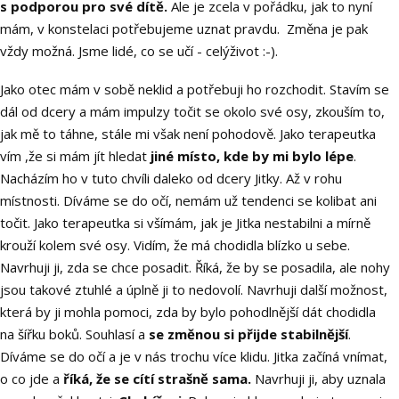
s podporou pro své dítě.
Ale je zcela v pořádku, jak to nyní
mám, v konstelaci potřebujeme uznat pravdu. Změna je pak
vždy možná. Jsme lidé, co se učí - celýživot :-).
Jako otec mám v sobě neklid a potřebuji ho rozchodit. Stavím se
dál od dcery a mám impulzy točit se okolo své osy, zkouším to,
jak mě to táhne, stále mi však není pohodově. Jako terapeutka
vím ,že si mám jít hledat
jiné místo, kde by mi bylo lépe
.
Nacházím ho v tuto chvíli daleko od dcery Jitky. Až v rohu
místnosti. Díváme se do očí, nemám už tendenci se kolibat ani
točit. Jako terapeutka si všímám, jak je Jitka nestabilni a mírně
krouží kolem své osy. Vidím, že má chodidla blízko u sebe.
Navrhuji ji, zda se chce posadit. Říká, že by se posadila, ale nohy
jsou takové ztuhlé a úplně ji to nedovolí. Navrhuji další možnost,
která by ji mohla pomoci, zda by bylo pohodlnější dát chodidla
na šířku boků. Souhlasí a
se změnou si přijde stabilnější
.
Díváme se do očí a je v nás trochu více klidu. Jitka začíná vnímat,
o co jde a
říká, že se cítí strašně sama.
Navrhuji ji, aby uznala