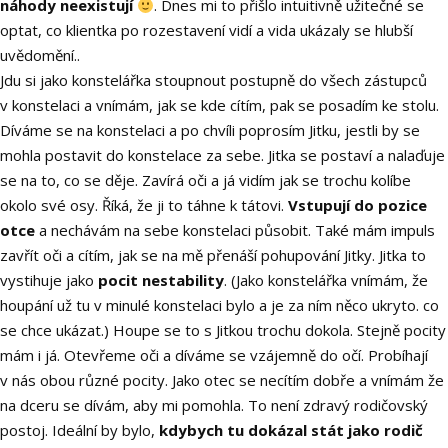
náhody neexistují
. Dnes mi to přišlo intuitivně užitečné se
optat, co klientka po rozestavení vidí a vida ukázaly se hlubší
uvědomění..
Jdu si jako konstelářka stoupnout postupně do všech zástupců
v konstelaci a vnímám, jak se kde cítím, pak se posadím ke stolu.
Díváme se na konstelaci a po chvíli poprosím Jitku, jestli by se
mohla postavit do konstelace za sebe. Jitka se postaví a nalaďuje
se na to, co se děje. Zavírá oči a já vidím jak se trochu kolíbe
okolo své osy. Říká, že ji to táhne k tátovi.
Vstupují do pozice
otce
a nechávám na sebe konstelaci působit. Také mám impuls
zavřít oči a cítím, jak se na mě přenáší pohupování Jitky. Jitka to
vystihuje jako
pocit nestability
. (Jako konstelářka vnímám, že
houpání už tu v minulé konstelaci bylo a je za ním něco ukryto. co
se chce ukázat.) Houpe se to s Jitkou trochu dokola. Stejně pocity
mám i já. Otevřeme oči a díváme se vzájemně do očí. Probíhají
v nás obou různé pocity. Jako otec se necítím dobře a vnímám že
na dceru se dívám, aby mi pomohla. To není zdravý rodičovský
postoj. Ideální by bylo,
kdybych tu dokázal stát jako rodič