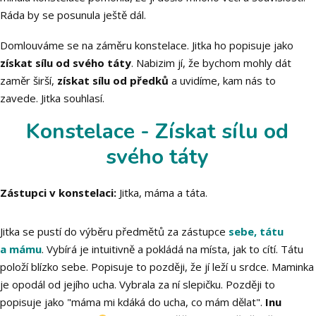
Ráda by se posunula ještě dál.
Domlouváme se na záměru konstelace. Jitka ho popisuje jako
získat sílu od svého táty
. Nabizim jí, že bychom mohly dát
zaměr širší,
získat sílu od předků
a uvidíme, kam nás to
zavede. Jitka souhlasí.
Konstelace - Získat sílu od
svého táty
Zástupci v konstelaci:
Jitka, máma a táta.
Jitka se pustí do výběru předmětů za zástupce
sebe, tátu
a mámu
. Vybírá je intuitivně a pokládá na místa, jak to cítí. Tátu
položí blízko sebe. Popisuje to později, že jí leží u srdce. Maminka
je opodál od jejího ucha. Vybrala za ní slepičku. Později to
popisuje jako "máma mi kdáká do ucha, co mám dělat".
Inu