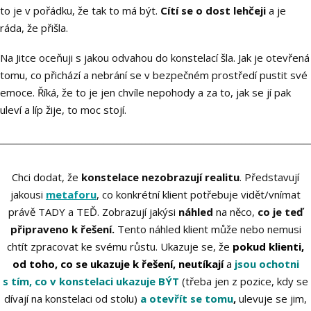
to je v pořádku, že tak to má být.
Cítí se o dost lehčeji
a je
ráda, že přišla.
Na Jitce oceňuji s jakou odvahou do konstelací šla. Jak je otevřená
tomu, co přichází a nebrání se v bezpečném prostředí pustit své
emoce. Říká, že to je jen chvíle nepohody a za to, jak se jí pak
uleví a líp žije, to moc stojí.
__________________________________________________________________________
Chci dodat, že
konstelace nezobrazují realitu
. Představují
jakousi
metaforu
, co konkrétní klient potřebuje vidět/vnímat
právě TADY a TEĎ. Zobrazují jakýsi
náhled
na něco,
co je teď
připraveno k řešení.
Tento náhled klient může nebo nemusi
chtít zpracovat ke svému růstu. Ukazuje se, že
pokud klienti,
od toho, co se ukazuje k řešení, neutíkají
a
jsou ochotni
s tím, co v konstelaci ukazuje BÝT
(třeba jen z pozice, kdy se
dívají na konstelaci od stolu)
a otevřít se tomu
,
ulevuje se jim,