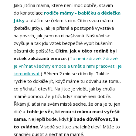
Jako Jitčína máma, které není moc dobře, stavím
do konstelace
rodiče mámy - babičku a dědečka
Jitky
a otáčím se čelem k nim. Cítím svou mámu
(babičku Jitky), jak je přísná a postupně vyvstává
na povrch, jak jsem na ni naštvaná. Naštvání se
zvyšuje a tak jdu vztek bezpečně vybít bušením
pěstmi do polštáře.
Cítím, jak v této rodině byl
vztek zakázaná emoce.
(
To není zdravé. Zdravé
je vnímat všechny emoce a umět s nimi pracovat
i je
komunikovat
.
) Během 2 min se cítím líp. Takhle
rychle to dokáže jít, když máme tu odvahu se tomu,
co přichází, otevřít. Na Jitce je vidět, jak by chtěla
mámě pomoci. Že ji tíží, když mámě není dobře.
Říkám jí, ať si na svém místě sedne, že ona je tu jen
dítě a
tohle je věc, kterou si máma musí vyřešit
sama.
Nejlepší bude, když
jí bude důvěřovat, že
to zvládne.
V sedě se Jitce znatelně uleví. Může to
snadněji pustit a nechat na mámě.