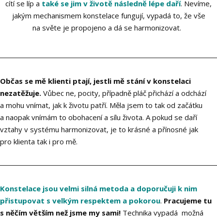
cítí se líp a
také se jim v životě následně lépe daří
. Nevíme,
jakým mechanismem konstelace fungují, vypadá to, že vše
na světe je propojeno a dá se harmonizovat.
__________________________________________________________________________
Občas se mě klienti ptají, jestli mě stání v konstelaci
nezatěžuje.
Vůbec ne, pocity, případně pláč přichází a odchází
a mohu vnímat, jak k životu patří. Měla jsem to tak od začátku
a naopak vnímám to obohacení a sílu života. A pokud se daří
vztahy v systému harmonizovat, je to krásné a přínosné jak
pro klienta tak i pro mě.
__________________________________________________________________________
Konstelace jsou velmi silná metoda a doporučuji k nim
přistupovat s velkým respektem a pokorou
.
Pracujeme tu
s něčím větším než jsme my sami!
Technika vypadá možná