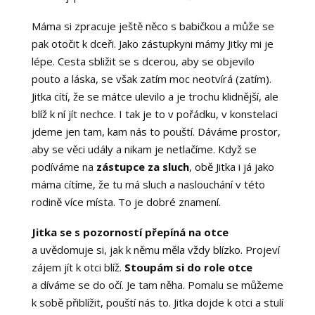
Máma si zpracuje ještě něco s babičkou a může se
pak otočit k dceři. Jako zástupkyni mámy Jitky mi je
lépe. Cesta sbližit se s dcerou, aby se objevilo
pouto a láska, se však zatím moc neotvírá (zatím).
Jitka cítí, že se mátce ulevilo a je trochu klidnější, ale
blíž k ní jít nechce. I tak je to v pořádku, v konstelaci
jdeme jen tam, kam nás to pouští. Dáváme prostor,
aby se věci udály a nikam je netlačíme. Když se
podíváme na
zástupce za sluch
, obě Jitka i já jako
máma cítíme, že tu má sluch a naslouchání v této
rodině více místa. To je dobré znamení.
Jitka se s pozorností přepíná na otce
a uvědomuje si, jak k němu měla vždy blízko. Projeví
zájem jít k otci blíž.
Stoupám si do role otce
a díváme se do očí. Je tam něha. Pomalu se můžeme
k sobě přiblížit, pouští nás to. Jitka dojde k otci a stulí