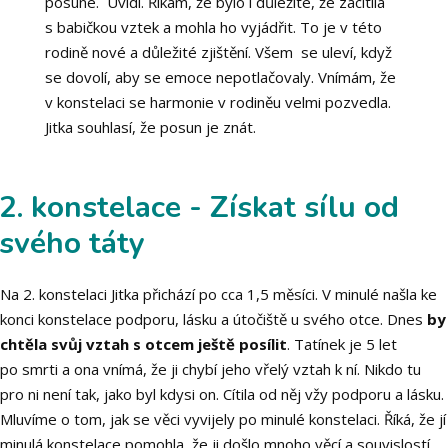
posune. Uvidí. Říkám, že bylo i důležité, že zacítila
s babičkou vztek a mohla ho vyjádřit. To je v této
rodině nové a důležité zjištění. Všem se uleví, když
se dovolí, aby se emoce nepotlačovaly. Vnímám, že
v konstelaci se harmonie v rodiněu velmi pozvedla.
Jitka souhlasí, že posun je znát.
2. konstelace - Získat sílu od
svého táty
Na 2. konstelaci Jitka přichází po cca 1,5 měsíci. V minulé našla ke
konci konstelace podporu, lásku a útočiště u svého otce. Dnes
by
chtěla svůj vztah s otcem ještě posílit
. Tatínek je 5 let
po smrti a ona vnímá, že ji chybí jeho vřelý vztah k ní. Nikdo tu
pro ni není tak, jako byl kdysi on. Cítila od něj vžy podporu a lásku.
Mluvíme o tom, jak se věci vyvijely po minulé konstelaci. Říká, že jí
minulá konstelace pomohla, že ji došlo mnoho věcí a souvislostí.