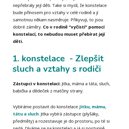
nepřebraly její děti. Take si myslí, že konstelace
bude přínosem pro vztahy v celé rodině a jí
samotnou někam nasměruje. Přikyvuji, to jsou
dobré záměry.
Co v rodině "vyčistí" pomocí
konstelací, to nebudou muset přebírat její
děti.
1. konstelace - Zlepšit
sluch a vztahy s rodiči
Zástupci v konstelaci:
Jitka, máma a táta, sluch,
babička a dědeček z matčiny strany.
Vybíráme postavit do konstelace
Jitku, mámu,
tátu a sluch
. Jitka vybírá zástupce (plyšáky,
předměty) a rozestavuje je do prostoru, po té si
sedá. Díváme se na konstelaci a já si postupně