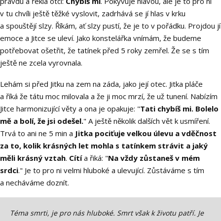
pravdu a řekla otci:
Chybíš mi
. Pokyvuje hlavou, ale je to pro ni
v tu chvíli ještě těžké vyslovit, zadrhává se jí hlas v krku
a spouštějí slzy. Říkám, ať slzy pustí, že je to v pořádku. Projdou jí
emoce a Jitce se uleví. Jako konstelářka vnímám, že budeme
potřebovat ošetřit, že tatínek před 5 roky zemřel. Že se s tím
ještě ne zcela vyrovnala.
Lehám si před Jitku na zem na záda, jako její otec. Jitka pláče
a říká že tátu moc milovala a že ji moc mrzí, že už tunení. Nabízím
Jitce harmonizující věty a ona je opakuje: "
Tati chybíš mi. Bolelo
mě a bolí, že jsi odešel.
" A ještě několik dalších vět k usmíření.
Trvá to ani ne 5 min a
Jitka pociťuje velkou úlevu a vděčnost
za to, kolik krásných let mohla s tatínkem strávit a jaký
měli krásný vztah
.
Cítí
a řiká: "
Na vždy zůstaneš v mém
srdci
." Je to pro ni velmi hluboké a ulevující. Zůstáváme s tím
a necháváme doznít.
Téma smrti, je pro nás hluboké. Smrt však k životu patří. Je