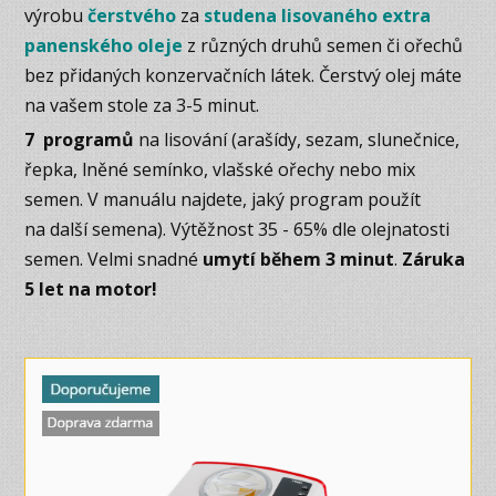
výrobu
čerstvého
za
studena lisovaného extra
panenského oleje
z různých druhů semen či ořechů
bez přidaných konzervačních látek. Čerstvý olej máte
na vašem stole za 3-5 minut.
7 programů
na lisování (arašídy, sezam, slunečnice,
řepka, lněné semínko, vlašské ořechy nebo mix
semen. V manuálu najdete, jaký program použít
na další semena). Výtěžnost 35 - 65% dle olejnatosti
semen. Velmi snadné
umytí během 3 minut
.
Záruka
5 let na motor!