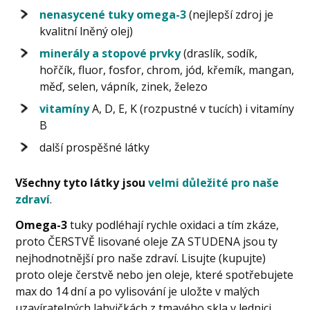
nenasycené tuky omega-3
(nejlepší zdroj je
kvalitní lněný olej)
minerály a stopové prvky
(draslík, sodík,
hořčík, fluor, fosfor, chrom, jód, křemík, mangan,
měď, selen, vápník, zinek, železo
vitamíny
A, D, E, K (rozpustné v tucích) i vitamíny
B
další prospěšné látky
Všechny tyto látky jsou
velmi důležité pro naše
zdraví
.
Omega-3
tuky podléhají rychle oxidaci a tím zkáze,
proto ČERSTVĚ lisované oleje ZA STUDENA jsou ty
nejhodnotnější pro naše zdraví. Lisujte (kupujte)
proto oleje čerstvě nebo jen oleje, které spotřebujete
max do 14 dní a po vylisování je uložte v malých
uzavíratelných lahvičkách z tmavého skla v lednici