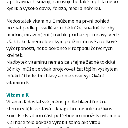
v potravinách snižují, narušuje ho také teplota nebo
kyslík a vysoké dávky železa, mědi a hořčíku.
Nedostatek vitaminu E můžeme na první pohled
poznat podle povadlé a suché kůže, snadné tvorby
modřin, mravenčení či rychle přicházející únavy. Vede
však také k neurologickým potížím, únavě a celkové
vyčerpanosti, nebo dokonce k rozpadu červených
krvinek.
Nadbytek vitaminu nemá sice zřejmě žádné toxické
účinky, může se však projevovat častějším výskytem
infekcí či bolestmi hlavy a omezovat využívání
vitaminu K.
Vitamin K
Vitamin K dostal své jméno podle hlavní funkce,
kterou v těle zastává – koagulace neboli srážlivost
krve. Podstatnou část potřebného množství vitaminu
K si naše tělo dokáže vyrobit samo aktivitou