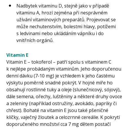
Nadbytek vitaminu D, stejně jako v případě
vitaminu A, hrozí zejména při nesprávném
užívání vitaminových preparátů. Projevovat se
může nechutenstvím, bolestmi hlavy, potížemi
s ledvinami nebo ukládáním vápníku i do
vnitřních orgánů.
Vitamin E
Vitamin E – tokoferol – patří spolu s vitaminem C
k nejlépe probádaným vitaminům. Jeho doporučenou
denní dávku (7-10 mg) je vzhledem k jeho častému
výskytu poměrně snadné pokrýt. V hojné míře ho
obsahují rostlinné tuky a oleje (slunečnicový, sójový),
dále semena, ořechy, luštěniny a některé druhy ovoce
a zeleniny (například ostružiny, avokádo, papriky či
chřest). Bohaté na vitamin E jsou také pšeničné
klíčky, vaječný žloutek a celozrnné cereálie. K pokrytí
doporučeného množství cca 7 mg dětem postačí