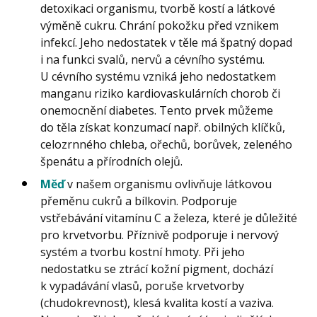
detoxikaci organismu, tvorbě kostí a látkové
výměně cukru. Chrání pokožku před vznikem
infekcí. Jeho nedostatek v těle má špatný dopad
i na funkci svalů, nervů a cévního systému.
U cévního systému vzniká jeho nedostatkem
manganu riziko kardiovaskulárních chorob či
onemocnění diabetes. Tento prvek můžeme
do těla získat konzumací např. obilných klíčků,
celozrnného chleba, ořechů, borůvek, zeleného
špenátu a přírodních olejů.
Měď
v našem organismu ovlivňuje látkovou
přeměnu cukrů a bílkovin. Podporuje
vstřebávání vitamínu C a železa, které je důležité
pro krvetvorbu. Příznivě podporuje i nervový
systém a tvorbu kostní hmoty. Při jeho
nedostatku se ztrácí kožní pigment, dochází
k vypadávání vlasů, poruše krvetvorby
(chudokrevnost), klesá kvalita kostí a vaziva.