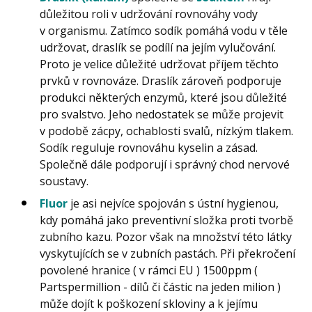
důležitou roli v udržování rovnováhy vody
v organismu. Zatímco sodík pomáhá vodu v těle
udržovat, draslík se podílí na jejím vylučování.
Proto je velice důležité udržovat příjem těchto
prvků v rovnováze. Draslík zároveň podporuje
produkci některých enzymů, které jsou důležité
pro svalstvo. Jeho nedostatek se může projevit
v podobě zácpy, ochablosti svalů, nízkým tlakem.
Sodík reguluje rovnováhu kyselin a zásad.
Společně dále podporují i správný chod nervové
soustavy.
Fluor
je asi nejvíce spojován s ústní hygienou,
kdy pomáhá jako preventivní složka proti tvorbě
zubního kazu. Pozor však na množství této látky
vyskytujících se v zubních pastách. Při překročení
povolené hranice ( v rámci EU ) 1500ppm (
Partspermillion - dílů či částic na jeden milion )
může dojít k poškození skloviny a k jejímu