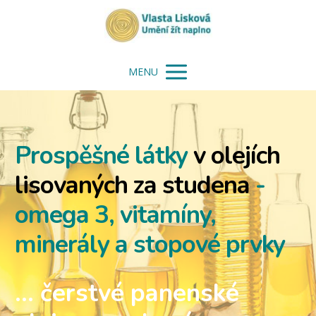
MENU
Prospěšné látky
v olejích
lisovaných za studena
-
omega 3, vitamíny,
minerály a stopové prvky
... čerstvé panenské