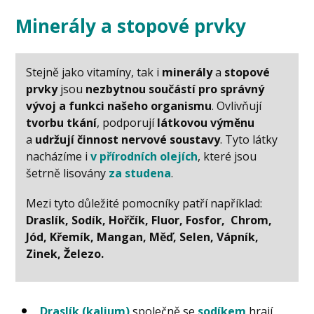
Minerály a stopové prvky
Stejně jako vitamíny, tak i
minerály
a
stopové
prvky
jsou
nezbytnou součástí pro správný
vývoj a funkci našeho organismu
. Ovlivňují
tvorbu tkání
, podporují
látkovou výměnu
a
udržují činnost nervové soustavy
. Tyto látky
nacházíme i
v přírodních olejích
, které jsou
šetrně lisovány
za studen
a
.
Mezi tyto důležité pomocníky patří například:
Draslík, Sodík, Hořčík, Fluor, Fosfor, Chrom,
Jód, Křemík, Mangan, Měď, Selen, Vápník,
Zinek, Železo.
Draslík (kalium)
společně se
sodíkem
hrají