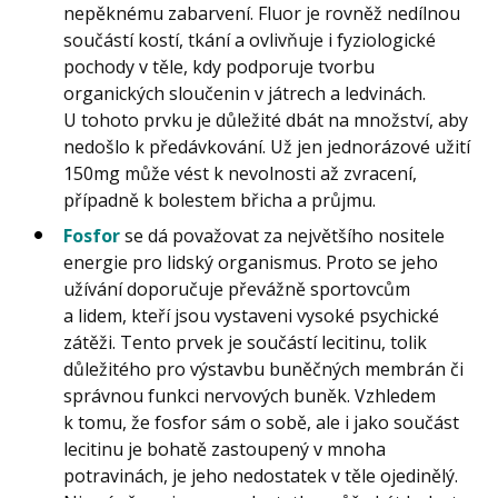
nepěknému zabarvení. Fluor je rovněž nedílnou
součástí kostí, tkání a ovlivňuje i fyziologické
pochody v těle, kdy podporuje tvorbu
organických sloučenin v játrech a ledvinách.
U tohoto prvku je důležité dbát na množství, aby
nedošlo k předávkování. Už jen jednorázové užití
150mg může vést k nevolnosti až zvracení,
případně k bolestem břicha a průjmu.
Fosfor
se dá považovat za největšího nositele
energie pro lidský organismus. Proto se jeho
užívání doporučuje převážně sportovcům
a lidem, kteří jsou vystaveni vysoké psychické
zátěži. Tento prvek je součástí lecitinu, tolik
důležitého pro výstavbu buněčných membrán či
správnou funkci nervových buněk. Vzhledem
k tomu, že fosfor sám o sobě, ale i jako součást
lecitinu je bohatě zastoupený v mnoha
potravinách, je jeho nedostatek v těle ojedinělý.