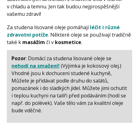
v chladu a temnu. Jen tak budou nejprospěšnější
vašemu zdraví!
Za studena lisované oleje pomáhají
léčit i různé
zdravotní potíže
. Některé oleje se používají tradičně
také k
masážím
či v
kosmetice
.
P
ozor
: Domácí za studena lisované oleje se
nehodí na smažení!
(Výjimka je kokosový olej.)
Vhodné jsou k dochucení studené kuchyně,
Můžete je přidávat podle druhu do salátů,
pomazánek i do sladkých jídel. Můžete jimi ochutit
i teplou kuchyni na talíři před podáváním (hodí se
např. do polévek). Vaše tělo vám za kvalitní oleje
bude vděčné.