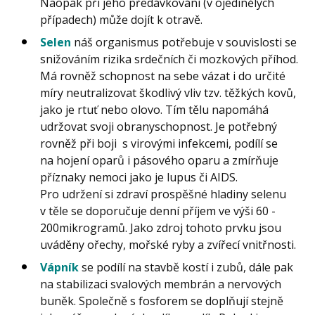
Naopak při jeho předávkování (v ojedinělých
případech) může dojít k otravě.
Selen
náš organismus potřebuje v souvislosti se
snižováním rizika srdečních či mozkových příhod.
Má rovněž schopnost na sebe vázat i do určité
míry neutralizovat škodlivý vliv tzv. těžkých kovů,
jako je rtuť nebo olovo. Tím tělu napomáhá
udržovat svoji obranyschopnost. Je potřebný
rovněž při boji s virovými infekcemi, podílí se
na hojení oparů i pásového oparu a zmírňuje
příznaky nemoci jako je lupus či AIDS.
Pro udržení si zdraví prospěšné hladiny selenu
v těle se doporučuje denní příjem ve výši 60 -
200mikrogramů. Jako zdroj tohoto prvku jsou
uváděny ořechy, mořské ryby a zvířecí vnitřnosti.
Vápník
se podílí na stavbě kostí i zubů, dále pak
na stabilizaci svalových membrán a nervových
buněk. Společně s fosforem se doplňují stejně