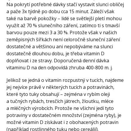
Na pokrytí potřebné dávky stačí vystavit slunci obličej
a paže 3x týdně po dobu cca 15 minut. Záleží však
také na barvě pokožky – lidé se světlejší pletí mohou
využít až 70 % slunečního záření, zatímco ti s tmavší
barvou pouze mezi 3 a 30 %. Protože však v našich
zeměpisných šířkách není celoročně sluneční záření
dostatečné a většinou ani nepobýváme na slunci
dostatečně dlouhou dobu, je třeba vitamin D
doplňovat i ze stravy. Doporučená denní dávka
vitaminu D na den odpovídá zhruba 400-800 m. j.
Jelikož se jedná o vitamin rozpustný v tucích, najdeme
jej nejvíce právě v některých tucích a potravinách,
které tyto tuky obsahují – zejména v rybím oleji
a tučných rybách, tresčích játrech, žloutku, mléce
a mléčných výrobcích. Protože ne všichni jedí tyto
potraviny v dostatečném množství (zejména ryby), je
možné vitamin D získávat i z obohacených potravin
(například rostlinného tuku nebo cereálií).