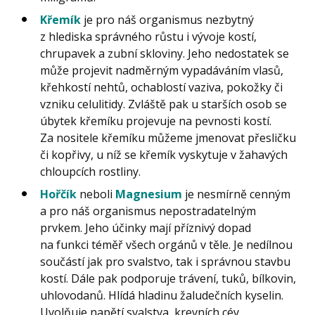
Křemík
je pro náš organismus nezbytný
z hlediska správného růstu i vývoje kostí,
chrupavek a zubní skloviny. Jeho nedostatek se
může projevit nadměrným vypadáváním vlasů,
křehkostí nehtů, ochablostí vaziva, pokožky či
vzniku celulitidy. Zvláště pak u starších osob se
úbytek křemíku projevuje na pevnosti kostí.
Za nositele křemíku můžeme jmenovat přesličku
či kopřivy, u níž se křemík vyskytuje v žahavých
chloupcích rostliny.
Hořčík
neboli
Magnesium
je nesmírně cenným
a pro náš organismus nepostradatelným
prvkem. Jeho účinky mají příznivý dopad
na funkci téměř všech orgánů v těle. Je nedílnou
součástí jak pro svalstvo, tak i správnou stavbu
kostí. Dále pak podporuje trávení, tuků, bílkovin,
uhlovodanů. Hlídá hladinu žaludečních kyselin.
Uvolňuje napětí svalstva, krevních cév