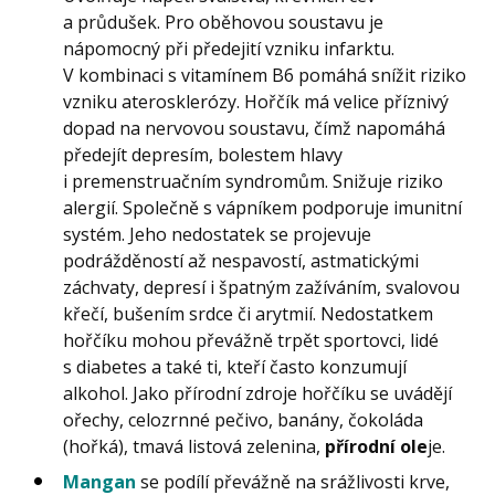
a průdušek. Pro oběhovou soustavu je
nápomocný při předejití vzniku infarktu.
V kombinaci s vitamínem B6 pomáhá snížit riziko
vzniku aterosklerózy. Hořčík má velice příznivý
dopad na nervovou soustavu, čímž napomáhá
předejít depresím, bolestem hlavy
i premenstruačním syndromům. Snižuje riziko
alergií. Společně s vápníkem podporuje imunitní
systém. Jeho nedostatek se projevuje
podrážděností až nespavostí, astmatickými
záchvaty, depresí i špatným zažíváním, svalovou
křečí, bušením srdce či arytmií. Nedostatkem
hořčíku mohou převážně trpět sportovci, lidé
s diabetes a také ti, kteří často konzumují
alkohol. Jako přírodní zdroje hořčíku se uvádějí
ořechy, celozrnné pečivo, banány, čokoláda
(hořká), tmavá listová zelenina,
přírodní ole
je.
Mangan
se podílí převážně na srážlivosti krve,