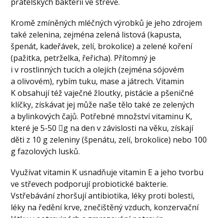
přátelských bakterií ve střevě.
Kromě zmíněných mléčných výrobků je jeho zdrojem
také zelenina, zejména zelená listová (kapusta,
špenát, kadeřávek, zelí, brokolice) a zelené koření
(pažitka, petrželka, řeřicha). Přítomný je
i v rostlinných tucích a olejích (zejména sójovém
a olivovém), rybím tuku, mase a játrech. Vitamin
K obsahují též vaječné žloutky, pistácie a pšeničné
klíčky, získávat jej může naše tělo také ze zelených
a bylinkových čajů. Potřebné množství vitaminu K,
které je 5-50 g na den v závislosti na věku, získají
děti z 10 g zeleniny (špenátu, zelí, brokolice) nebo 100
g fazolových lusků.
Využívat vitamin K usnadňuje vitamin E a jeho tvorbu
ve střevech podporují probiotické bakterie.
Vstřebávání zhoršují antibiotika, léky proti bolesti,
léky na ředění krve, znečištěný vzduch, konzervační