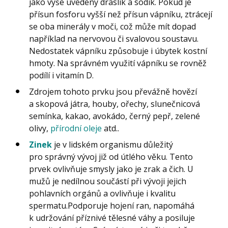
jako výše uvedený draslík a sodík. Pokud je
přísun fosforu vyšší než přísun vápníku, ztrácejí
se oba minerály v moči, což může mít dopad
například na nervovou či svalovou soustavu.
Nedostatek vápníku způsobuje i úbytek kostní
hmoty. Na správném využití vápníku se rovněž
podílí i vitamín D.
Zdrojem tohoto prvku jsou převážně hovězí
a skopová játra, houby, ořechy, slunečnicová
semínka, kakao, avokádo, černý pepř, zelené
olivy,
přírodní oleje
atd..
Zinek
je v lidském organismu důležitý
pro správný vývoj již od útlého věku. Tento
prvek ovlivňuje smysly jako je zrak a čich. U
mužů je nedílnou součástí při vývoji jejich
pohlavních orgánů a ovlivňuje i kvalitu
spermatu.Podporuje hojení ran, napomáhá
k udržování příznivé tělesné váhy a posiluje