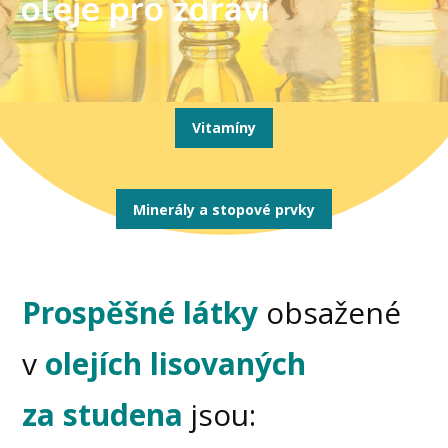
oleje pro zdraví
Vitamíny
Minerály a stopové prvky
Prospěšné látky
obsažené
v
olejích lisovaných
za studena
jsou: