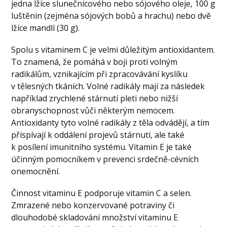
jedna lžíce slunečnicového nebo sójového oleje, 100 g
luštěnin (zejména sójových bobů a hrachu) nebo dvě
lžíce mandlí (30 g).
Spolu s vitaminem C je velmi důležitým antioxidantem.
To znamená, že pomáhá v boji proti volným
radikálům, vznikajícím při zpracovávání kyslíku
v tělesných tkáních. Volné radikály mají za následek
například zrychlené stárnutí pleti nebo nižší
obranyschopnost vůči některým nemocem.
Antioxidanty tyto volné radikály z těla odvádějí, a tím
přispívají k oddálení projevů stárnutí, ale také
k posílení imunitního systému. Vitamin E je také
účinným pomocníkem v prevenci srdečně-cévních
onemocnění.
Činnost vitaminu E podporuje vitamin C a selen.
Zmrazené nebo konzervované potraviny či
dlouhodobé skladování množství vitaminu E