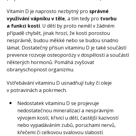
Vitamin D je naprosto nezbytný pro
správné
využívání vápníku v těle
, a tím tedy pro
tvorbu
a funkci kostí
. U dětí by proto neměl v žádném
případě chybět, jinak hrozí, že kosti porostou
nesprávně, budou měkké nebo se budou snadno
lámat. Dostatečný přísun vitaminu D je také součástí
prevence rozvoje osteoporózy v dospělosti a součástí
některých hormonů. Pomáhá zvyšovat
obranyschopnost organizmu.
Vstřebávání vitaminu D usnadňují tuky či oleje
v potravinách a pokrmech.
Nedostatek vitaminu D se projevuje
nedostatečnou mineralizací a nesprávným
vývojem kostí, křivicí u dětí, častější kazivostí
nebo vypadáváním zubů, poruchami nervů,
křečemi či celkovou svalovou slabostí.