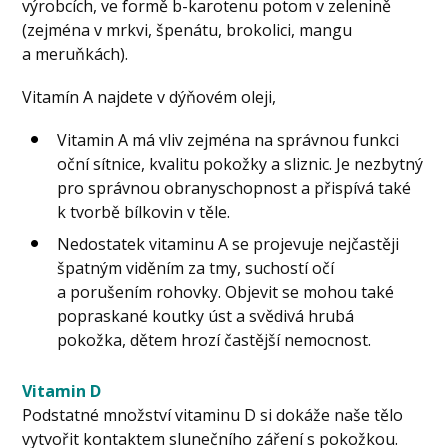
výrobcích, ve formě b-karotenu potom v zelenině
(zejména v mrkvi, špenátu, brokolici, mangu
a meruňkách).
Vitamín A najdete v dýňovém oleji,
Vitamin A má vliv zejména na správnou funkci
oční sítnice, kvalitu pokožky a sliznic. Je nezbytný
pro správnou obranyschopnost a přispívá také
k tvorbě bílkovin v těle.
Nedostatek vitaminu A se projevuje nejčastěji
špatným viděním za tmy, suchostí očí
a porušením rohovky. Objevit se mohou také
popraskané koutky úst a svědivá hrubá
pokožka, dětem hrozí častější nemocnost.
Vitamin D
Podstatné množství vitaminu D si dokáže naše tělo
vytvořit kontaktem slunečního záření s pokožkou.