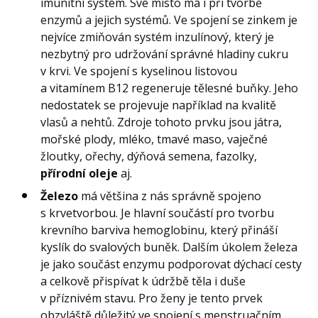
imunitní systém. Své místo má i při tvorbě
enzymů a jejich systémů. Ve spojení se zinkem je
nejvíce zmiňován systém inzulínový, který je
nezbytný pro udržování správné hladiny cukru
v krvi. Ve spojení s kyselinou listovou
a vitamínem B12 regeneruje tělesné buňky. Jeho
nedostatek se projevuje například na kvalitě
vlasů a nehtů. Zdroje tohoto prvku jsou játra,
mořské plody, mléko, tmavé maso, vaječné
žloutky, ořechy, dýňová semena, fazolky,
přírodní oleje
aj.
Železo
má většina z nás správně spojeno
s krvetvorbou. Je hlavní součástí pro tvorbu
krevního barviva hemoglobinu, který přináší
kyslík do svalových buněk. Dalším úkolem železa
je jako součást enzymu podporovat dýchací cesty
a celkově přispívat k údržbě těla i duše
v příznivém stavu. Pro ženy je tento prvek
obzvláště důležitý ve spojení s menstruačním