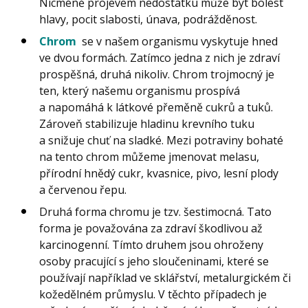
Nicméně projevem nedostatku může být bolest
hlavy, pocit slabosti, únava, podrážděnost.
Chrom
se v našem organismu vyskytuje hned
ve dvou formách. Zatímco jedna z nich je zdraví
prospěšná, druhá nikoliv. Chrom trojmocný je
ten, který našemu organismu prospívá
a napomáhá k látkové přeměně cukrů a tuků.
Zároveň stabilizuje hladinu krevního tuku
a snižuje chuť na sladké. Mezi potraviny bohaté
na tento chrom můžeme jmenovat melasu,
přírodní hnědý cukr, kvasnice, pivo, lesní plody
a červenou řepu.
Druhá forma chromu je tzv. šestimocná. Tato
forma je považována za zdraví škodlivou až
karcinogenní. Tímto druhem jsou ohroženy
osoby pracující s jeho sloučeninami, které se
používají například ve sklářství, metalurgickém či
kožedělném průmyslu. V těchto případech je