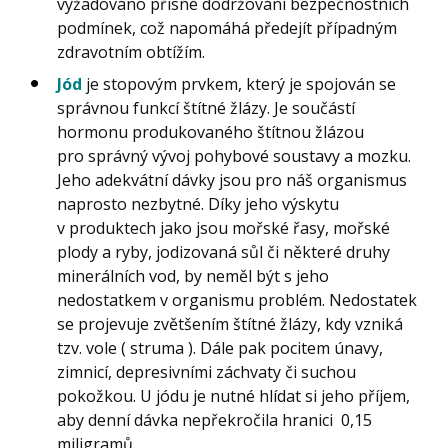
vyžadováno přísné dodržování bezpečnostních
podmínek, což napomáhá předejít případným
zdravotním obtížím.
Jód
je stopovým prvkem, který je spojován se
správnou funkcí štítné žlázy. Je součástí
hormonu produkovaného štítnou žlázou
pro správný vývoj pohybové soustavy a mozku.
Jeho adekvátní dávky jsou pro náš organismus
naprosto nezbytné. Díky jeho výskytu
v produktech jako jsou mořské řasy, mořské
plody a ryby, jodizovaná sůl či některé druhy
minerálních vod, by neměl být s jeho
nedostatkem v organismu problém. Nedostatek
se projevuje zvětšením štítné žlázy, kdy vzniká
tzv. vole ( struma ). Dále pak pocitem únavy,
zimnicí, depresivními záchvaty či suchou
pokožkou. U jódu je nutné hlídat si jeho příjem,
aby denní dávka nepřekročila hranici 0,15
miligramů.