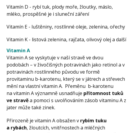
Vitamín D - rybí tuk, plody moře, žloutky, máslo,
mléko, prospěšné je i sluneční záření
Vitamín E - luštěniny, rostlinné oleje, zelenina, ořechy
Vitamin K - listová zelenina, rajčata, olivový olej a další
Vitamin A
Vitamin A se vyskytuje v naší stravě ve dvou
podobách – v živočišných potravinách jako retinol a v
potravinách rostlinného původu ve formě
provitaminu b-karotenu, který se v játrech a střevech
mění na vlastní vitamin A. Přeměnu b-karotenu
na vitamin A významně usnadňuje
přítomnost tuků
ve stravě
a pomoci s uvolňováním zásob vitaminu A z
jater může také zinek.
Přirozeně je vitamin A obsažen v
rybím tuku
a rybách
, žloutcích, vnitřnostech a mléčných