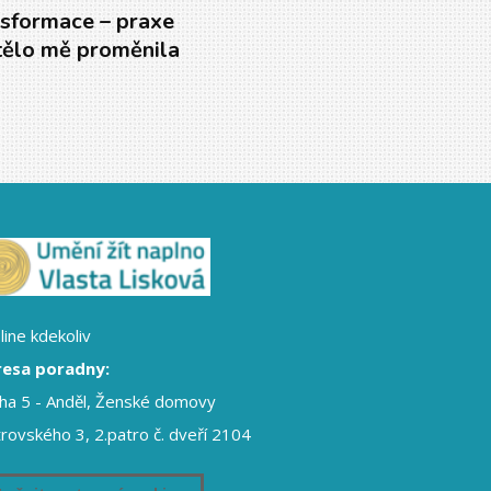
sformace – praxe
tělo mě proměnila
line kdekoliv
esa poradny:
ha 5 - Anděl, Ženské domovy
rovského 3, 2.patro č. dveří 2104