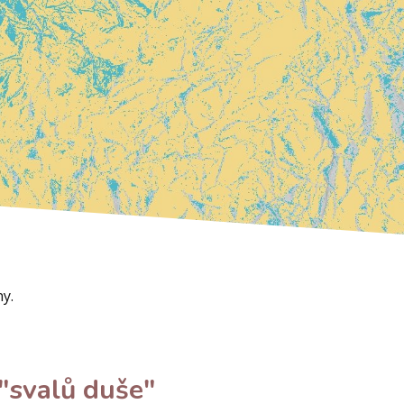
y.
 "svalů duše"