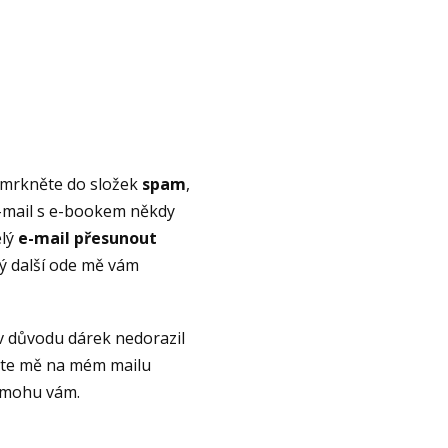
, mrkněte do složek
spam
,
E-mail s e-bookem někdy
elý
e-mail přesunout
ý další ode mě vám
v důvodu dárek nedorazil
ujte mě na mém mailu
omohu vám.