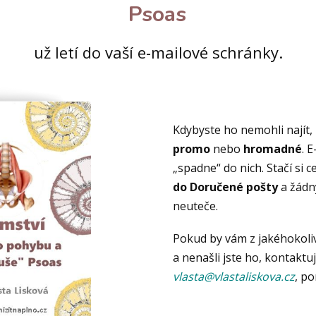
Psoas
už letí do vaší e-mailové schránky.
Kdybyste ho nemohli najít
promo
nebo
hromadné
. 
„spadne“ do nich. Stačí si c
do Doručené pošty
a žádn
neuteče.
Pokud by vám z jakéhokoli
a nenašli jste ho, kontakt
vlasta@vlastaliskova.cz
, p