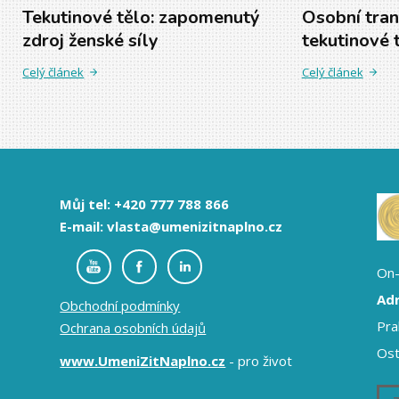
Tekutinové tělo: zapomenutý
Osobní tran
zdroj ženské síly
tekutinové 
Celý článek
Celý článek
Můj tel: +420 777 788 866
E-mail: vlasta@umenizitnaplno.cz
On-
Adr
Obchodní podmínky
Pra
Ochrana osobních údajů
Ost
www.UmeniZitNaplno.cz
- pro život